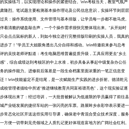
的实操练习，以实现理论和操作的紧密结合。\n\n考核当天，教室气氛严
肃隆烈。笔试题主要检测基本操作理论及公民信息意识，实操环节则层层
过关：操作系统使用、文件管理与基本排版，让学员每一步都不敢马虎。
伴着清脆的键盘敲击声，一个个操作需求很快完整体现出来。“从开始时
只会点点鼠标的新人，到如今独立进行完整排版印刷的实操人员，我真的
进步了！”学员王大姐眼角透出几分自得和感动。\n\n特邀前来参与总考
评的吴技老师评點道：考生电脑思维普遍提质升级，工具应用更去“乡土
感”，综合成绩达到考核区的中上水准，初步具备从事起中级复杂办公任
务的操作能力。进修前后落差是一段生命档案里面浓重的一笔正信息变
迁！\n\n技能鉴定不是结尾，是一次赋能生产实践的进步折射。德清乾元
成校管理者描绘中所述“推进继续教育共同富裕谱亮色”，这个现实验证逐
步体现出来了：经过培训，一大批曾被解认为低速限的学员赢得了前往县
城产业链发展的捷径车站的一张闪亮的车票。路展眸乡余彩华表示要进一
步常态化社区开送这些实用引导课，确保老中青混合受众技术深度，服务
一方便一切带刺见壳领域之人质扎记更好体现造富地方的广阔社会红利。