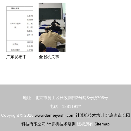
智绘未来
国培计算机
专业 vs 计
蛋壳新生培
——计算机
应用专业带
算机学校
训助力破解
科学与技术
头人领军能
vs 技术培
大健康难题
学院举行新
力培训班系
训 你的前
入职教师岗
列报道
途如何选
前技术培训
（八）——
择？
计算机技术
广东发布中
全省机关事
培训深化与
小学生校外
业单位工勤
创新
教培非学科
人员计算机
类目录清单
信息处理高
新增健身气
级技师培训
地址：北京市房山区长政南街2号院3号楼705号
功与计算机
考核顺利举
电话：1381191**
技术培训
办
Copyright © 2026
www.dameiyashi.com
计算机技术培训
北京奇点长阳
科技有限公司
计算机技术培训
版权所有
Sitemap