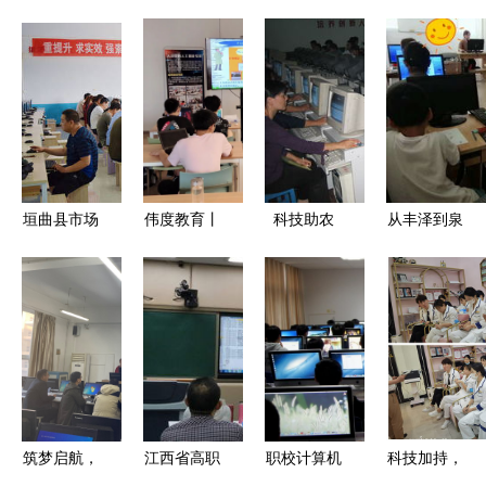
垣曲县市场
伟度教育丨
科技助农
从丰泽到泉
监管局开展
天津中科AI
皋埠镇失地
州 如何选
计算机能力
人工智能实
农民计算机
择合适的零
培训 强化
践:掌握人
培训在皋埠
起点电脑培
“三基建设”
工智能科
镇中扬帆起
训机构
计算机技术
技,即刻改
航
培训
变你的生活
筑梦启航，
江西省高职
职校计算机
科技加持，