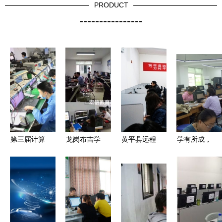
PRODUCT
----------------
第三届计算
龙岗布吉学
黄平县远程
学有所成，
机检测维修
电脑办公全
教育操作管
接受考核
与数据恢复
技能，首选
理员暨“万
——德清县
模拟比赛在
宏信计算机
村千乡”网
乾元成校计
红警实训车
技术培训
页维护培训
算机操作
间成功举
会计算机技
（专项能