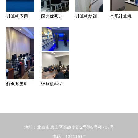
办，助力计
术培训总结
力）培训班
算机技术培
参加技能鉴
计算机应用
国内优秀计
计算机培训
合肥计算机
训新发展
定
技术是什么
算机培训机
专业机构
编程培训新
专业大类?
构与实用培
开启您的科
选择 北大
训资源解析
技职业之路
青鸟协同学
院深度解析
红色基因引
计算机科学
领时代使命
与技术学院
计算机科学
赴校企联合
技术学院党
培养企业开
委赴淄博开
展专项调
地址：北京市房山区长政南街2号院3号楼705号
展党性教育
研，深化计
电话：1381191**